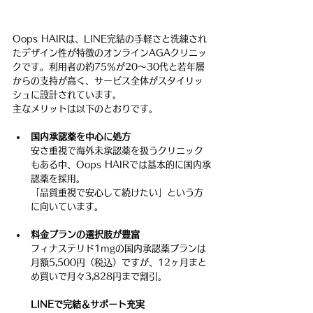
Oops HAIRは、LINE完結の手軽さと洗練され
たデザイン性が特徴のオンラインAGAクリニッ
クです。利用者の約75％が20〜30代と若年層
からの支持が高く、サービス全体がスタイリッ
シュに設計されています。
主なメリットは以下のとおりです。
国内承認薬を中心に処方
安さ重視で海外未承認薬を扱うクリニック
もある中、Oops HAIRでは基本的に国内承
認薬を採用。
「品質重視で安心して続けたい」という方
に向いています。
料金プランの選択肢が豊富
フィナステリド1mgの国内承認薬プランは
月額5,500円（税込）ですが、12ヶ月まと
め買いで月々3,828円まで割引。
LINEで完結＆サポート充実