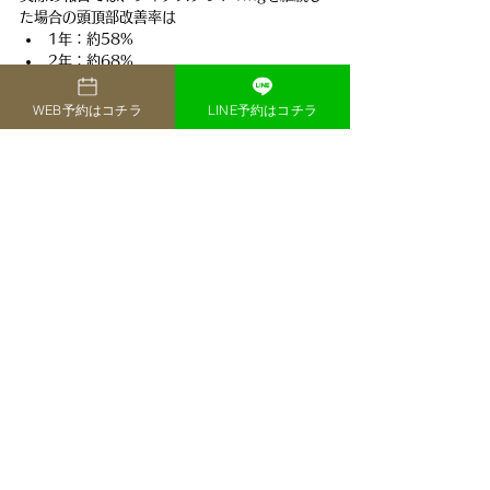
た場合の頭頂部改善率は
1年：約58%
2年：約68%
3年：約78%
とされており、長期間続けるほど効果が高まる
WEB予約はコチラ
LINE予約はコチラ
傾向があります。
そのため、「すぐに効果が出ない」と数ヶ月で
服用をやめてしまうのはおすすめできません。
まずは1〜2年を目安に継続し、経過を見ること
が大切です。
なお、効果が安定した後でも服用を中止する
と、再び脱毛が進行する可能性があります。
AGA治療は基本的に長期的な維持療法と考えま
しょう。
フィナステリドの副作用