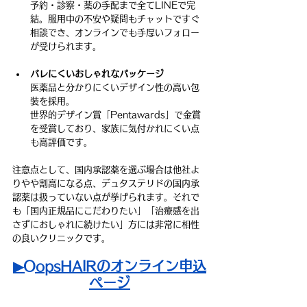
予約・診察・薬の手配まで全てLINEで完
結。服用中の不安や疑問もチャットですぐ
相談でき、オンラインでも手厚いフォロー
が受けられます。
バレにくいおしゃれなパッケージ
医薬品と分かりにくいデザイン性の高い包
装を採用。
世界的デザイン賞「Pentawards」で金賞
を受賞しており、家族に気付かれにくい点
も高評価です。
注意点として、国内承認薬を選ぶ場合は他社よ
りやや割高になる点、デュタステリドの国内承
認薬は扱っていない点が挙げられます。それで
も「国内正規品にこだわりたい」「治療感を出
さずにおしゃれに続けたい」方には非常に相性
の良いクリニックです。
▶OopsHAIRのオンライン申込
ページ