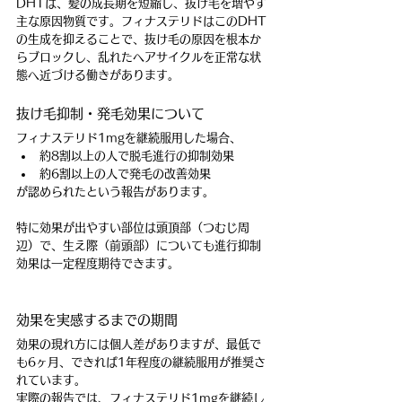
DHTは、髪の成長期を短縮し、抜け毛を増やす
主な原因物質です。フィナステリドはこのDHT
の生成を抑えることで、抜け毛の原因を根本か
らブロックし、乱れたヘアサイクルを正常な状
態へ近づける働きがあります。
抜け毛抑制・発毛効果について
フィナステリド1mgを継続服用した場合、
約8割以上の人で脱毛進行の抑制効果
約6割以上の人で発毛の改善効果
が認められたという報告があります。
特に効果が出やすい部位は頭頂部（つむじ周
辺）で、生え際（前頭部）についても進行抑制
効果は一定程度期待できます。
効果を実感するまでの期間
効果の現れ方には個人差がありますが、最低で
も6ヶ月、できれば1年程度の継続服用が推奨さ
れています。
実際の報告では、フィナステリド1mgを継続し