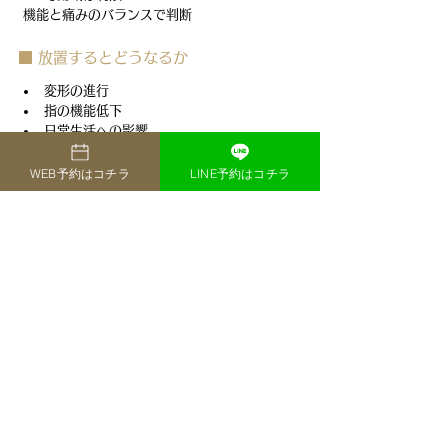
 機能と痛みのバランスで判断
■ 放置するとどうなるか
変形の進行
指の機能低下
日常生活への影響
 早期対応が重要
WEB予約はコチラ
LINE予約はコチラ
■ 当院の強み
正確な鑑別（リウマチとの区別）
テーピング指導
女性特有の病態への対応
保存療法〜手術判断まで一貫対応
長期的にサポートする治療
■ まとめ
へバーデン結節・ブシャール結節は
指の変形性関節症
女性に多い
進行性だが痛みはコントロール可能
 適切な治療で生活の質を維持できます