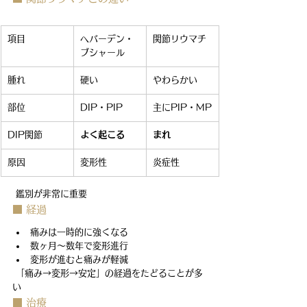
項目
へバーデン・
関節リウマチ
ブシャール
腫れ
硬い
やわらかい
部位
DIP・PIP
主にPIP・MP
DIP関節
よく起こる
まれ
原因
変形性
炎症性
 鑑別が非常に重要
■ 経過
痛みは一時的に強くなる
数ヶ月〜数年で変形進行
変形が進むと痛みが軽減
 「痛み→変形→安定」の経過をたどることが多
い
■ 治療