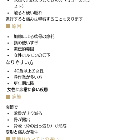
水ぶくれのようなできもの（ミューカスシ
スト）
触ると硬い腫れ
進行すると痛みは軽減することもあります
■ 原因
加齢による軟骨の摩耗
指の使いすぎ
遺伝的要因
女性ホルモンの低下
なりやすい方
40歳以上の女性
手作業が多い方
更年期以降
女性に非常に多い疾患
■ 病態
関節で
軟骨がすり減る
骨が露出
骨棘（骨の出っ張り）が形成
変形と痛みが発生
■ 関節リウマチとの違い