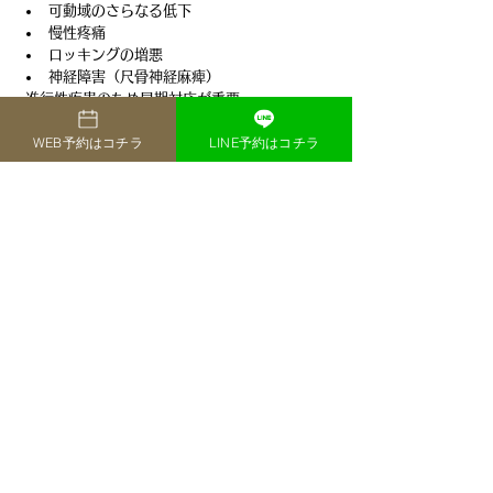
可動域のさらなる低下
慢性疼痛
ロッキングの増悪
神経障害（尺骨神経麻痺）
 進行性疾患のため早期対応が重要
■ 当院の強み
WEB予約はコチラ
LINE予約はコチラ
エコー＋画像診断による正確な評価
保存療法から手術判断まで一貫対応
神経症状（肘部管症候群）も同時評価
リハビリ連携による機能回復
 「痛み改善＋機能回復」を両立
■ まとめ
変形性肘関節症は
軟骨の摩耗による変形性疾患
可動域制限とロッキングが特徴
神経障害を伴うこともある
早期診断・適切な治療が重要です
クリニック情報
​THE YOKOHAMA FRONT BAYSIDE 