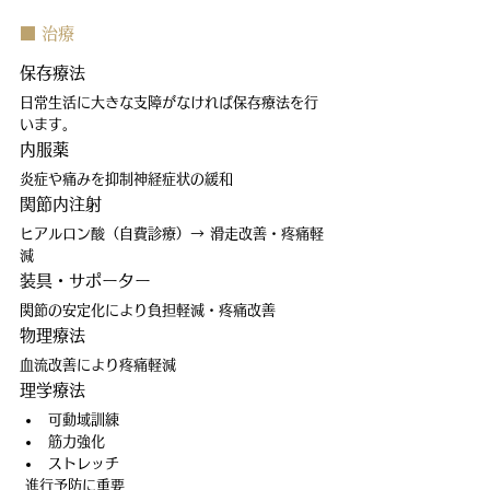
■ 治療
保存療法
日常生活に大きな支障がなければ保存療法を行
います。
内服薬
炎症や痛みを抑制神経症状の緩和
関節内注射
ヒアルロン酸（自費診療）→ 滑走改善・疼痛軽
減
装具・サポーター
関節の安定化により負担軽減・疼痛改善
物理療法
血流改善により疼痛軽減
理学療法
可動域訓練
筋力強化
ストレッチ
 進行予防に重要