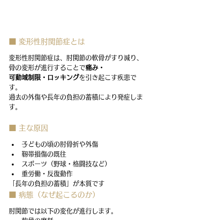
■ 変形性肘関節症とは
変形性肘関節症は、肘関節の軟骨がすり減り、
骨の変形が進行することで
痛み・
可動域制限・ロッキング
を引き起こす疾患で
す。
過去の外傷や長年の負担の蓄積により発症しま
す。
■ 主な原因
子どもの頃の肘骨折や外傷
靭帯損傷の既往
スポーツ（野球・格闘技など）
重労働・反復動作
「長年の負担の蓄積」が本質です
■ 病態（なぜ起こるのか）
肘関節では以下の変化が進行します。