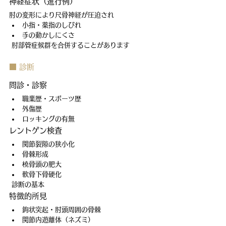
神経症状（進行例）
肘の変形により尺骨神経が圧迫され
小指・薬指のしびれ
手の動かしにくさ
 肘部管症候群を合併することがあります
■ 診断
問診・診察
職業歴・スポーツ歴
外傷歴
ロッキングの有無
レントゲン検査
関節裂隙の狭小化
骨棘形成
橈骨頭の肥大
軟骨下骨硬化
 診断の基本
特徴的所見
鉤状突起・肘頭周囲の骨棘
関節内遊離体（ネズミ）