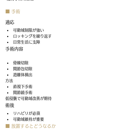
■ 手術
適応
可動域制限が強い
ロッキングを繰り返す
日常生活に支障
手術内容
骨棘切除
関節包切除
遊離体摘出
方法
直視下手術
関節鏡手術
低侵襲で可動域改善が期待
術後
リハビリが必須
可動域維持が重要
■ 放置するとどうなるか