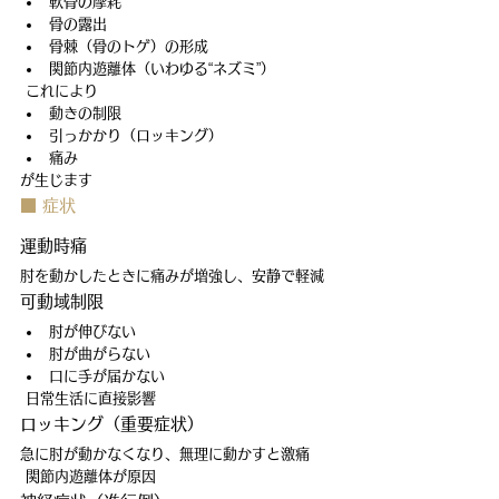
軟骨の摩耗
骨の露出
骨棘（骨のトゲ）の形成
関節内遊離体（いわゆる“ネズミ”）
 これにより
動きの制限
引っかかり（ロッキング）
痛み
が生じます
■ 症状
運動時痛
肘を動かしたときに痛みが増強し、安静で軽減
可動域制限
肘が伸びない
肘が曲がらない
口に手が届かない
 日常生活に直接影響
ロッキング（重要症状）
急に肘が動かなくなり、無理に動かすと激痛
 関節内遊離体が原因