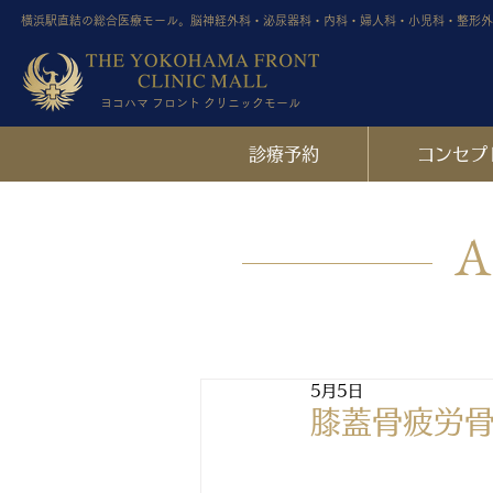
横浜駅直結の総合医療モール。脳神経外科・泌尿器科・内科・婦人科・小児科・整形外
ヨコハマ フロント クリニックモール
診療予約
コンセプ
A
5月5日
膝蓋骨疲労