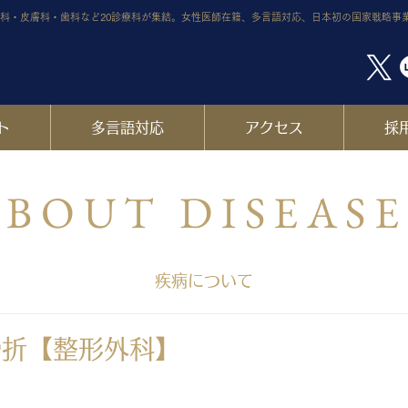
科・皮膚科・歯科など20診療科が集結。女性医師在籍、多言語対応、日本初の国家戦略事
ト
多言語対応
アクセス
採
BOUT DISEAS
疾病について
骨折【整形外科】