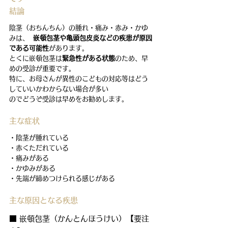
結論
陰茎（おちんちん）の腫れ・痛み・赤み・かゆ
みは、  
嵌頓包茎や亀頭包皮炎などの疾患が原因
である可能性
があります。   
とくに嵌頓包茎は
緊急性がある状態
のため、早
めの受診が重要です。
特に、お母さんが異性のこどもの対応等はどう
していいかわからない場合が多い
のでどうぞ受診は早めをお勧めします。
主な症状
・陰茎が腫れている
・赤くただれている
・痛みがある
・かゆみがある
・先端が締めつけられる感じがある
主な原因となる疾患
■ 嵌頓包茎（かんとんほうけい）【要注