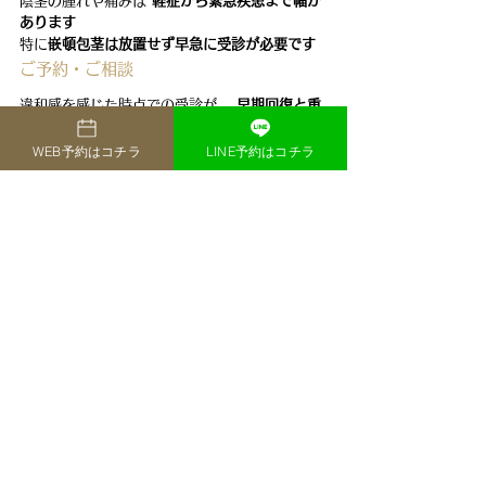
陰茎の腫れや痛みは 
軽症から緊急疾患まで幅が
あります
特に
嵌頓包茎は放置せず早急に受診が必要です
ご予約・ご相談
違和感を感じた時点での受診が、 
早期回復と重
症化予防につながります
お気軽にご相談ください。
WEB予約はコチラ
LINE予約はコチラ
監修者情報
小林 良祐（こばやし りょうすけ）
横浜フロント脳神経外科・泌尿器科副院長