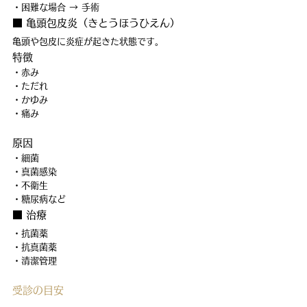
・困難な場合 → 手術
■ 亀頭包皮炎（きとうほうひえん）
亀頭や包皮に炎症が起きた状態です。
特徴
・赤み
・ただれ
・かゆみ
・痛み
原因
・細菌
・真菌感染
・不衛生
・糖尿病など
■ 治療
・抗菌薬
・抗真菌薬
・清潔管理
受診の目安