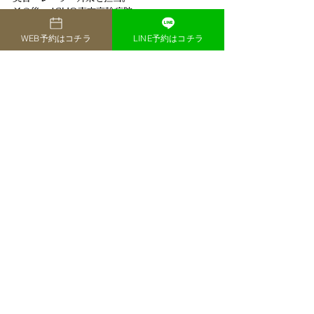
その後、JCHO東京高輪病院
都立荏原病院皮膚科診療責任者
WEB予約はコチラ
LINE予約はコチラ
都立荏原病院皮膚科医長を経て、現在に至る。
アトピー性皮膚炎
尋常性ざ瘡(にきび)
尋常性疣贅(いぼ)治療を得意とする
資格・所属
日本皮膚科学会認定 
皮膚科専門医
指導医日本美容皮膚科学会 正会員日本皮膚病理
組織学会
正会員ボトックスビスタ® 認定医ジュビダーム
ビスタ® 認定医
医院長 黒沼 亜美（皮膚科医）
クリニック情報
​THE YOKOHAMA FRONT BAYSIDE 
CLINIC
ザ・ヨコハマフロント・ベイサイドクリニック
TEL ‭045-620- 0015
〒221-0835