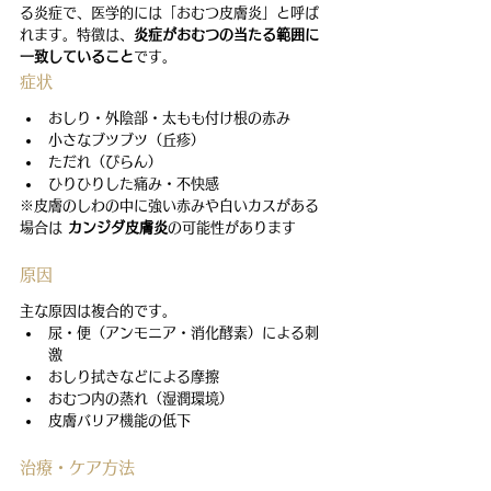
る炎症で、医学的には「おむつ皮膚炎」と呼ば
れます。特徴は、
炎症がおむつの当たる範囲に
一致していること
です。
症状
おしり・外陰部・太もも付け根の赤み
小さなブツブツ（丘疹）
ただれ（びらん）
ひりひりした痛み・不快感
※皮膚のしわの中に強い赤みや白いカスがある
場合は 
カンジダ皮膚炎
の可能性があります
原因
主な原因は複合的です。
尿・便（アンモニア・消化酵素）による刺
激
おしり拭きなどによる摩擦
おむつ内の蒸れ（湿潤環境）
皮膚バリア機能の低下
治療・ケア方法