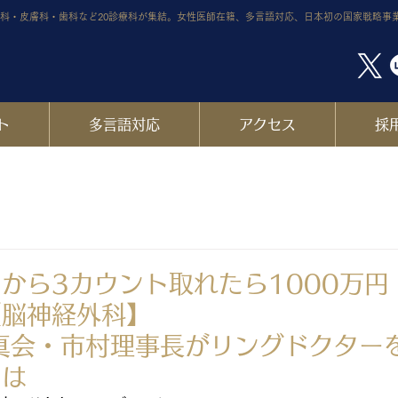
科・皮膚科・歯科など20診療科が集結。女性医師在籍、多言語対応、日本初の国家戦略事
ト
多言語対応
アクセス
採
から3カウント取れたら1000万円
【脳神経外科】
とは