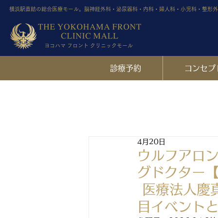
横浜駅直結の総合医療モール。脳神経外科・泌尿器科・内科・婦人科・小児科・整形外
ヨコハマ フロント クリニックモール
診療予約
コンセプ
news
4月20日
ウルフアロン
グドクター
 医療法人慶真会・市村理事長がリングドクターを務めた注
目イベント