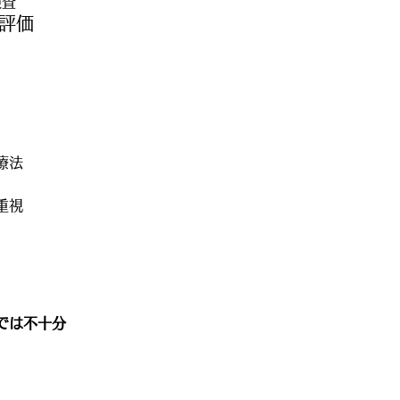
検査
に評価
療法
重視
では不十分