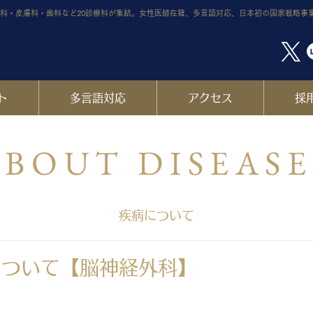
科・皮膚科・歯科など20診療科が集結。女性医師在籍、多言語対応、日本初の国家戦略事
ト
多言語対応
アクセス
採
BOUT DISEAS
疾病について
について【脳神経外科】