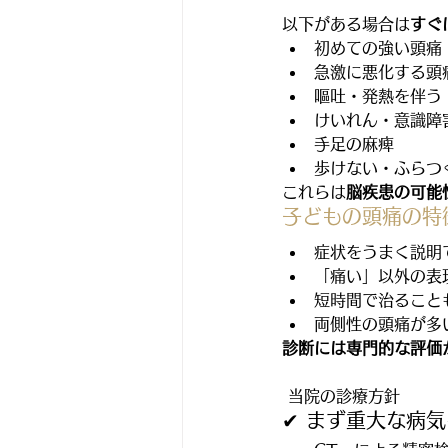
以下がある場合は
すぐ
初めての強い頭痛
急激に悪化する頭
嘔吐・発熱を伴う
けいれん・意識障
手足の麻痺
歩けない・ふらつ
これらは
脳疾患の可能
子どもの頭痛の特
症状をうまく説明
「痛い」以外の表
短時間で治ること
両側性の頭痛が多
診断には専門的な評価
 当院の診療方針
✔ まず重大な病