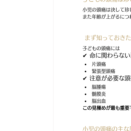
小児の頭痛は決して珍
また年齢が上がるにつ
 まず知っておき
子どもの頭痛には
✔ 命に関わらな
片頭痛
緊張型頭痛
✔ 注意が必要な
脳腫瘍
髄膜炎
脳出血
この見極めが最も重要
小児の頭痛の主な