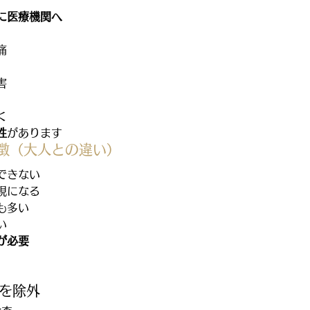
に医療機関へ
痛
害
く
性
があります
徴（大人との違い）
できない
現になる
も多い
い
が必要
気を除外