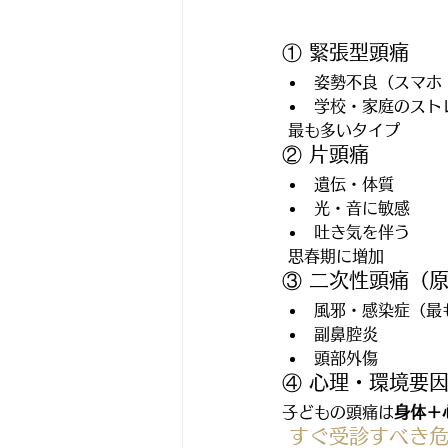
① 緊張型頭痛
姿勢不良（スマホ
学校・家庭のスト
 最も多いタイプ
② 片頭痛
遺伝・体質
光・音に敏感
吐き気を伴う
 思春期に増加
③ 二次性頭痛（
風邪・感染症（最
副鼻腔炎
頭部外傷
④ 心理・環境要
子どもの頭痛は
身体＋
 すぐ受診すべき