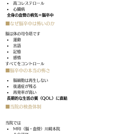
高コレステロール
心臓病
全身の血管の病気＝脳卒中
■なぜ脳卒中は怖いのか
脳は体の司令塔です
運動
言語
記憶
感情
すべてをコントロール
■脳卒中の本当の怖さ
脳細胞は再生しない
後遺症が残る
再発率が高い
長期的な生活の質（QOL）に直結
■当院の検査体制
当院では
MRI（脳・血管）川崎本院