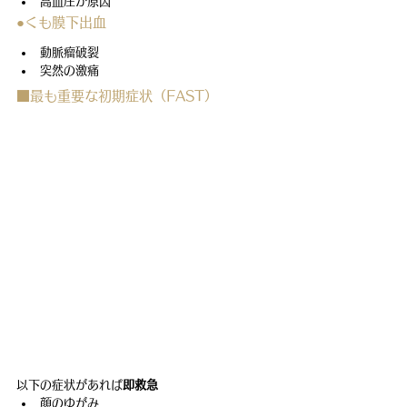
高血圧が原因
●くも膜下出血
動脈瘤破裂
突然の激痛
■最も重要な初期症状（FAST）
以下の症状があれば
即救急
顔のゆがみ