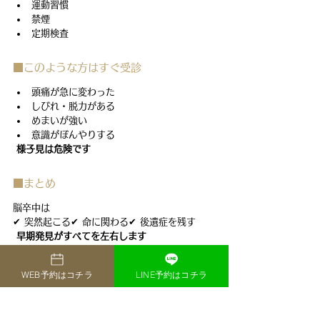
運動習慣
禁煙
定期検査
■このような方はすぐ受診
頭痛が急に変わった
しびれ・脱力がある
めまいが強い
意識がぼんやりする
様子見は危険です
■まとめ
脳卒中は
✔ 突然起こる✔ 命に関わる✔ 後遺症を残す
早期発見がすべてを左右します
執筆者情報
WEB予約はコチラ
LINE予約はコチラ
折居　真綾