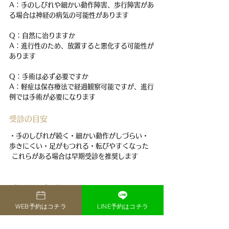
A：手のしびれや細かい動作障害、歩行障害があ
る場合は神経の病気の可能性があります
Q：自然に治りますか
A：進行性のため、放置すると悪化する可能性が
あります
Q：手術は必ず必要ですか
A：軽症は保存療法で経過観察可能ですが、進行
例では手術が必要になります
受診の目安
・手のしびれが続く・細かい動作がしづらい・
歩きにくい・足がもつれる・転びやすくなった
 これらがある場合は早期受診を推奨します
ご相談・ご予約
手のしびれや歩行の違和感は、首の神経の圧迫
WEB予約はコチラ
LINE予約はコチラ
が原因のことがあります。当院では早期診断と
適切な治療につなげる体制を整えています。