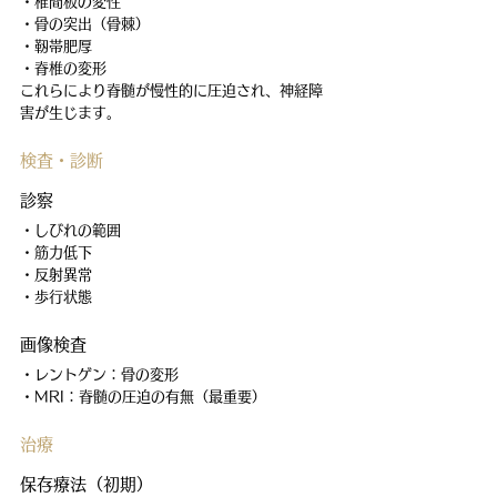
・椎間板の変性
・骨の突出（骨棘）
・靭帯肥厚
・脊椎の変形
これらにより脊髄が慢性的に圧迫され、神経障
害が生じます。
検査・診断
診察
・しびれの範囲
・筋力低下
・反射異常
・歩行状態
画像検査
・レントゲン：骨の変形
・MRI：脊髄の圧迫の有無（最重要）
治療
保存療法（初期）