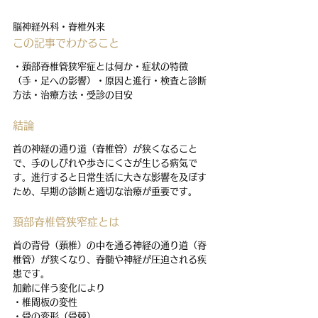
脳神経外科・脊椎外来
この記事でわかること
・頚部脊椎管狭窄症とは何か・症状の特徴
（手・足への影響）・原因と進行・検査と診断
方法・治療方法・受診の目安
結論
首の神経の通り道（脊椎管）が狭くなること
で、手のしびれや歩きにくさが生じる病気で
す。進行すると日常生活に大きな影響を及ぼす
ため、早期の診断と適切な治療が重要です。
頚部脊椎管狭窄症とは
首の背骨（頚椎）の中を通る神経の通り道（脊
椎管）が狭くなり、脊髄や神経が圧迫される疾
患です。
加齢に伴う変化により
・椎間板の変性
・骨の変形（骨棘）