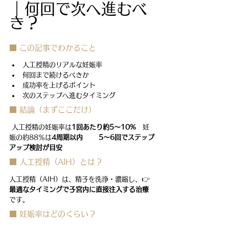
｜何回で次へ進むべ
き？
■ この記事でわかること
人工授精のリアルな妊娠率
何回まで続けるべきか
成功率を上げるポイント
次のステップへ進むタイミング
■ 結論（まずここだけ）
 人工授精の妊娠率は
1回あたり約5〜10%
　妊
娠の約88％は
4周期以内
5〜6回でステップ
アップ検討が目安
■ 人工授精（AIH）とは？
人工授精（AIH）は、精子を洗浄・濃縮し、👉 
最適なタイミングで子宮内に直接注入する治療
です。
■ 妊娠率はどのくらい？