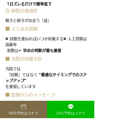
1日ズレるだけで確率低下
③ 卵管の通過性
精子と卵子が出会う「道」
■ よくある誤解
❌ 回数を重ねればいつか妊娠する❌ 人工授精は
高確率
 実際は✔ 
早めの判断が最も重要
■ 当院の治療方針
当院では
 「回数」ではなく 
“最適なタイミングでのステ
ップアップ”
を重視しています
■ 医師からのメッセージ
不妊治療は
 「今の自分に合った治療」を選ぶことが最重要
WEB予約はコチラ
LINE予約はコチラ
です
無理に続けるのではなく　 
最短で結果に近づく
選択
を一緒に考えます