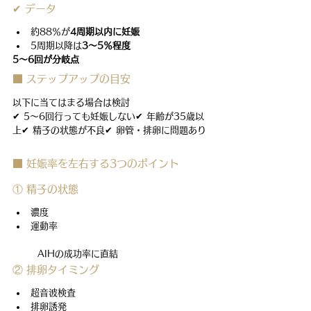
✔ データ
約88％が
4周期以内に妊娠
5周期以降は
3〜5％程度
5〜6回が分岐点
■ ステップアップの目安
以下に当てはまる場合は検討
✔ 5〜6回行っても妊娠しない✔ 年齢が35歳以
上✔ 精子の状態が不良✔ 卵管・排卵に問題あり
■ 妊娠率を左右する3つのポイント
① 精子の状態
濃度
運動率
  AIHの成功率に直結
② 排卵タイミング
超音波検査
排卵誘発