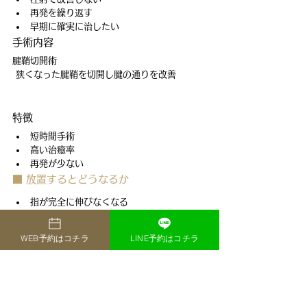
再発を繰り返す
早期に確実に治したい
手術内容
腱鞘切開術
 狭くなった腱鞘を切開し腱の通りを改善
特徴
短時間手術
高い治癒率
再発が少ない
■ 放置するとどうなるか
指が完全に伸びなくなる
慢性痛
日常生活の制限
WEB予約はコチラ
LINE予約はコチラ
 早期治療が重要
■ 当院の強み
エコーによる正確診断