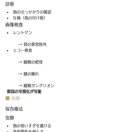
診察
指の引っかかりの確認
圧痛（指の付け根）
画像検査
レントゲン
 　→ 骨の異常除外
エコー検査
 　→ 腱鞘の肥厚
 　→ 腱の腫れ
 　→ 腱鞘ガングリオン
原因の可視化が可能
■ 治療
保存療法
安静
指の使いすぎを避ける
負担動作を減らす