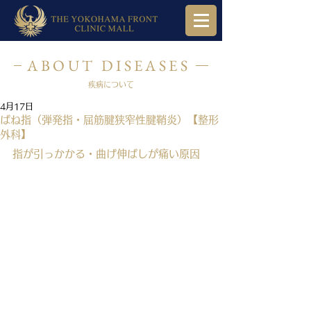
ABOUT DISEASES
疾病について
4月17日
ばね指（弾発指・屈筋腱狭窄性腱鞘炎）【整形
外科】
指が引っかかる・曲げ伸ばしが痛い原因