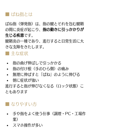
■ ばね指とは
ばね指（弾発指）は、指の腱とそれを包む腱鞘
の間に炎症が起こり、
指の動きに引っかかりが
生じる疾患
です。
腱鞘炎の一種であり、進行すると日常生活に大
きな支障をきたします。
■ 主な症状
指の曲げ伸ばしで引っかかる
指の付け根（手のひら側）の痛み
無理に伸ばすと「ばね」のように伸びる
朝に症状が強い
進行すると指が伸びなくなる（ロック状態）こ
ともあります
■ なりやすい方
手や指をよく使う仕事（調理・PC・工場作
業）
スマホ操作が多い