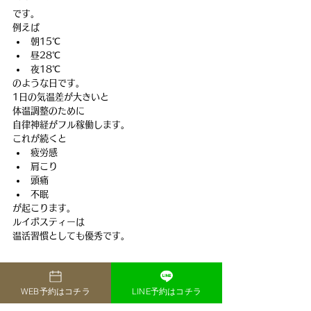
です。
例えば
朝15℃
昼28℃
夜18℃
のような日です。
1日の気温差が大きいと
体温調整のために
自律神経がフル稼働します。
これが続くと
疲労感
肩こり
頭痛
不眠
が起こります。
ルイボスティーは
温活習慣としても優秀です。
医師おすすめの飲み方
WEB予約はコチラ
LINE予約はコチラ
朝