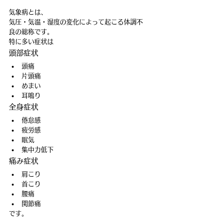
気象病とは、
気圧・気温・湿度の変化によって起こる体調不
良の総称です。
特に多い症状は
頭部症状
頭痛
片頭痛
めまい
耳鳴り
全身症状
倦怠感
疲労感
眠気
集中力低下
痛み症状
肩こり
首こり
腰痛
関節痛
です。