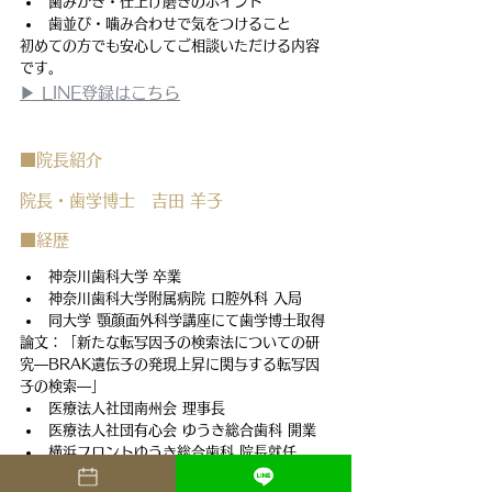
歯みがき・仕上げ磨きのポイント
歯並び・噛み合わせで気をつけること
初めての方でも安心してご相談いただける内容
です。
▶ LINE登録はこちら
■院長紹介
院長・歯学博士　吉田 羊子
■経歴
神奈川歯科大学 卒業
神奈川歯科大学附属病院 口腔外科 入局
同大学 顎顔面外科学講座にて歯学博士取得
論文：「新たな転写因子の検索法についての研
究―BRAK遺伝子の発現上昇に関与する転写因
子の検索―」
医療法人社団南州会 理事長
医療法人社団有心会 ゆうき総合歯科 開業
横浜フロントゆうき総合歯科 院長就任
■資格・所属