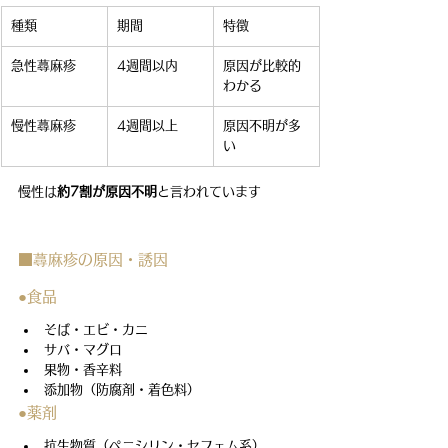
種類
期間
特徴
急性蕁麻疹
4週間以内
原因が比較的
わかる
慢性蕁麻疹
4週間以上
原因不明が多
い
慢性は
約7割が原因不明
と言われています
■蕁麻疹の原因・誘因
●食品
そば・エビ・カニ
サバ・マグロ
果物・香辛料
添加物（防腐剤・着色料）
●薬剤
抗生物質（ペニシリン・セフェム系）