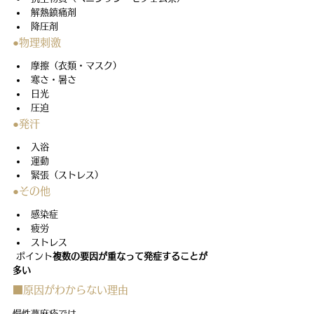
解熱鎮痛剤
降圧剤
●物理刺激
摩擦（衣類・マスク）
寒さ・暑さ
日光
圧迫
●発汗
入浴
運動
緊張（ストレス）
●その他
感染症
疲労
ストレス
 ポイント
複数の要因が重なって発症することが
多い
■原因がわからない理由
慢性蕁麻疹では