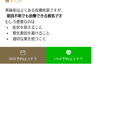
■まとめ
蕁麻疹はよくある皮膚疾患ですが、
原因不明でも治療できる病気です
むしろ重要なのは
症状を抑えること
悪化要因を避けること
適切な薬を使うこと
■ザ・ヨコハマフロントベイサイドクリ
WEB予約はコチラ
LINE予約はコチラ
ニックの診療
当院では、
急性・慢性の鑑別
必要な血液検査
抗ヒスタミン薬の最適調整
生活指導・再発予防
までトータルで対応しています。
繰り返すじんましんでお困りの方はご相談くだ
さい
https://youtu.be/4YYlsccjhBA