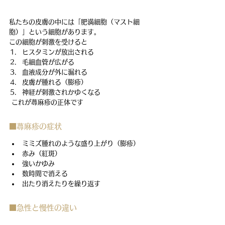
私たちの皮膚の中には「肥満細胞（マスト細
胞）」という細胞があります。
この細胞が刺激を受けると
ヒスタミンが放出される
毛細血管が広がる
血液成分が外に漏れる
皮膚が腫れる（膨疹）
神経が刺激されかゆくなる
 これが蕁麻疹の正体です
■蕁麻疹の症状
ミミズ腫れのような盛り上がり（膨疹）
赤み（紅斑）
強いかゆみ
数時間で消える
出たり消えたりを繰り返す
■急性と慢性の違い